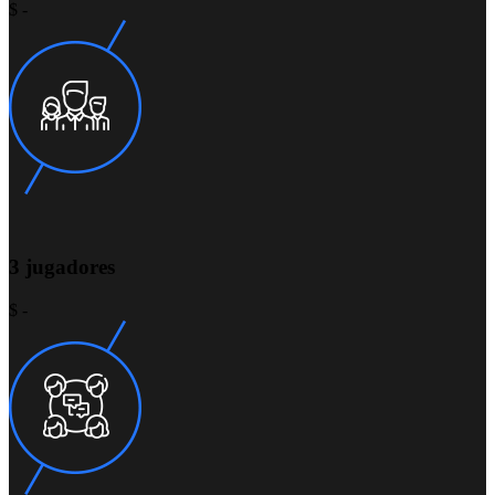
$ -
3 jugadores
$ -