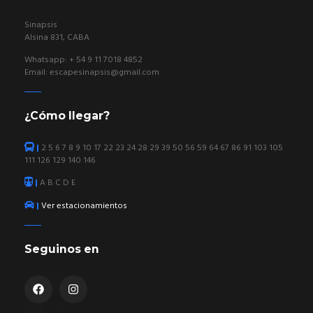
Sinapsis
Alsina 831, CABA
Whatsapp: + 54 9 11 7018 4852
Email:
escapesinapsis@gmail.com
¿Cómo llegar?
|
2 5 6 7 8 9 10 17 22 23 24 28 29 39 50 56 59 64 67 86 91 103 105
111 126 129 140 146
|
A B C D E
|
Ver estacionamientos
Seguinos en